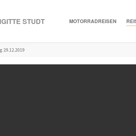
GITTE STUDT
MOTORRADREISEN
REI
g 29.12.2019