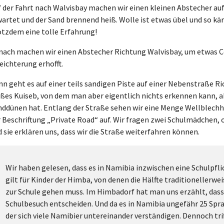
 der Fahrt nach Walvisbay machen wir einen kleinen Abstecher auf
artet und der Sand brennend heiß. Wolle ist etwas übel und so käm
otzdem eine tolle Erfahrung!
nach machen wir einen Abstecher Richtung Walvisbay, um etwas Col
eichterung erhofft.
nn geht es auf einer teils sandigen Piste auf einer Nebenstraße 
ßes Kuiseb, von dem man aber eigentlich nichts erkennen kann, ab
nddünen hat. Entlang der Straße sehen wir eine Menge Wellblechhü
 Beschriftung „Private Road“ auf. Wir fragen zwei Schulmädchen, o
 sie erklären uns, dass wir die Straße weiterfahren können.
Wir haben gelesen, dass es in Namibia inzwischen eine Schulpfli
gilt für Kinder der Himba, von denen die Hälfte traditionellerwei
zur Schule gehen muss. Im Himbadorf hat man uns erzählt, dass
Schulbesuch entscheiden. Und da es in Namibia ungefähr 25 Sprac
der sich viele Namibier untereinander verständigen. Dennoch tr