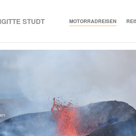
GITTE STUDT
(CURRE
MOTORRADREISEN
REI
een