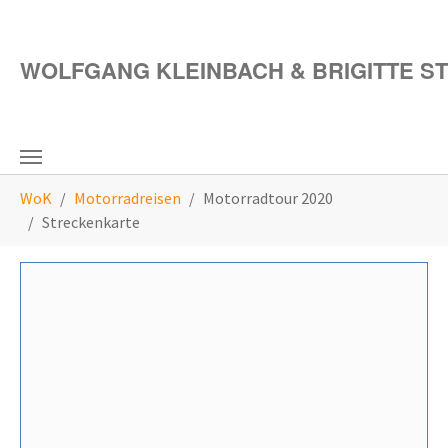
Zum Hauptinhalt springen
WOLFGANG KLEINBACH & BRIGITTE S
Sie sind hier:
WoK
Motorradreisen
Motorradtour 2020
Streckenkarte