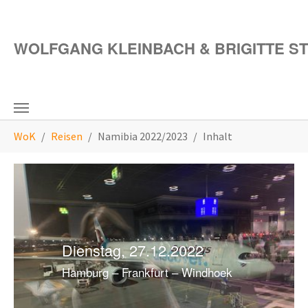
Zum Hauptinhalt springen
WOLFGANG KLEINBACH & BRIGITTE S
Sie sind hier:
WoK
Reisen
Namibia 2022/2023
Inhalt
Dienstag, 27.12.2022
Hamburg – Frankfurt – Windhoek