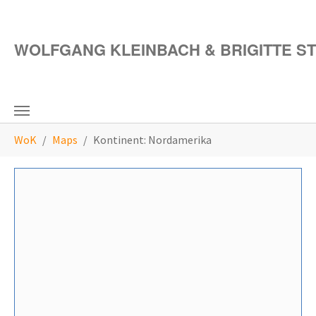
Zum Hauptinhalt springen
WOLFGANG KLEINBACH & BRIGITTE S
Sie sind hier:
WoK
Maps
Kontinent: Nordamerika