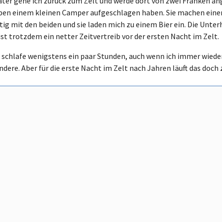
ter gehe ich zurück zum Zelt und werde dort von zwei Franken ang
ben einem kleinen Camper aufgeschlagen haben. Sie machen einen
tig mit den beiden und sie laden mich zu einem Bier ein. Die Unter
ist trotzdem ein netter Zeitvertreib vor der ersten Nacht im Zelt.
 schlafe wenigstens ein paar Stunden, auch wenn ich immer wieder
dere. Aber für die erste Nacht im Zelt nach Jahren läuft das doch 