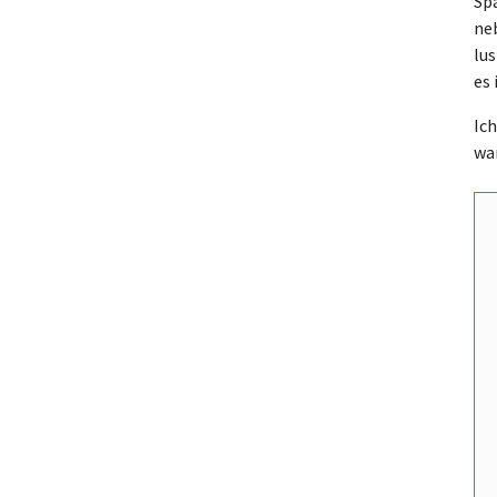
Spä
ne
lus
es 
Ich
wan