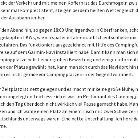
ockt der Verkehr und mit meinen Koffern ist das Durchmogeln zwis
kehr mal komplett steht, steigen bei dem heißen Wetter gleich di
f der Autobahn umher.
f den Abend hin, so gegen 18:00 Uhr, irgendwo in Oberfranken, sc
gekippten LKWs, wie ich später erfahren soll. Ich entschließe m
ufahren. Das funktioniert ausgezeichnet mit Hilfe des Campingfüh
reise auf dem Garmin-Navi installiert habe. Damit kann man sich 
mpingplätze nebst einer groben Bewertung und einiger Informat
en der Plätze gewählt hat, kann man sich durch das Navi dort hin 
nn es nicht gerade vor Campingplätzen in der Gegend wimmelt.
r Zeltplatz ist nett gelegen und es macht mir keine große Mühe,
nem angelegten Teich esse ich etwas im Restaurant des Campingpl
 ich den Tag über doch nicht wirklich viel Pause gemacht habe. 
tzen und ich wähle einen Platz an einem Tisch mit zwei Schweize
utschlands unterwegs waren. Eine nette Unterhaltung. Ich höre d
rne.