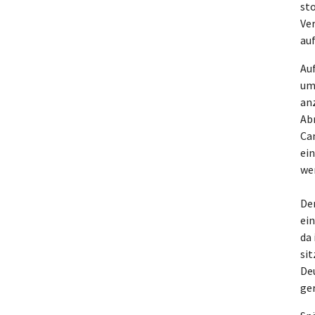
st
Ver
au
Au
um
anz
Ab
Ca
ein
we
De
ei
da
si
De
ge