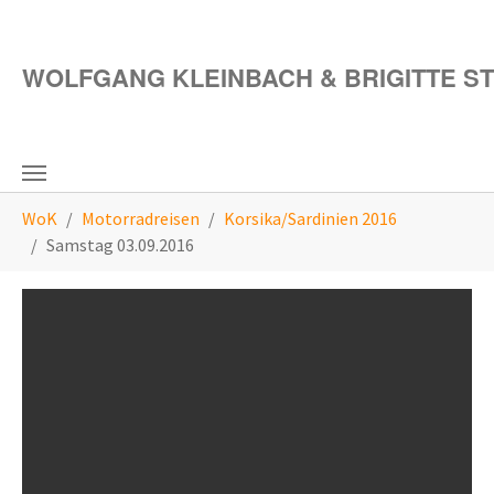
Zum Hauptinhalt springen
WOLFGANG KLEINBACH & BRIGITTE S
Sie sind hier:
WoK
Motorradreisen
Korsika/Sardinien 2016
Samstag 03.09.2016