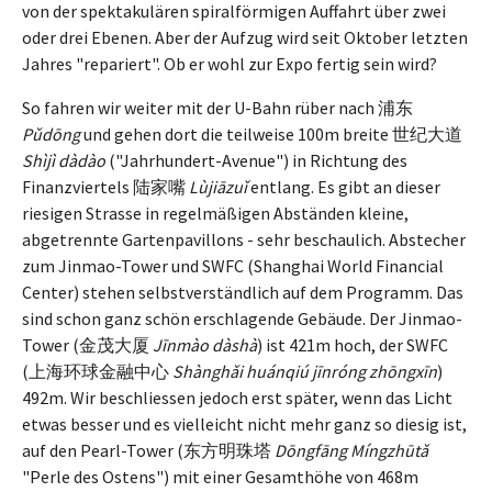
von der spektakulären spiralförmigen Auffahrt über zwei
oder drei Ebenen. Aber der Aufzug wird seit Oktober letzten
Jahres "repariert". Ob er wohl zur Expo fertig sein wird?
So fahren wir weiter mit der U-Bahn rüber nach 浦东
Pǔdōng
und gehen dort die teilweise 100m breite 世纪大道
Shìjì dàdào
("Jahrhundert-Avenue") in Richtung des
Finanzviertels 陆家嘴
Lùjiāzuǐ
entlang. Es gibt an dieser
riesigen Strasse in regelmäßigen Abständen kleine,
abgetrennte Gartenpavillons - sehr beschaulich. Abstecher
zum Jinmao-Tower und SWFC (Shanghai World Financial
Center) stehen selbstverständlich auf dem Programm. Das
sind schon ganz schön erschlagende Gebäude. Der Jinmao-
Tower (金茂大厦
Jīnmào dàshà
) ist 421m hoch, der SWFC
(上海环球金融中心
Shànghǎi huánqiú jīnróng zhōngxīn
)
492m. Wir beschliessen jedoch erst später, wenn das Licht
etwas besser und es vielleicht nicht mehr ganz so diesig ist,
auf den Pearl-Tower (东方明珠塔
Dōngfāng Míngzhūt
ǎ
"Perle des Ostens") mit einer Gesamthöhe von 468m