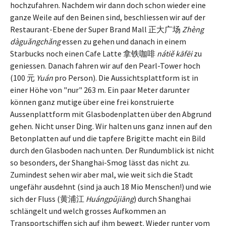
hochzufahren. Nachdem wir dann doch schon wieder eine
ganze Weile auf den Beinen sind, beschliessen wir auf der
Restaurant-Ebene der Super Brand Mall 正大广场
Zhèng
dàguǎngchǎng
essen zu gehen und danach in einem
Starbucks noch einen Cafe Latte 拿铁咖啡
nátiě kāfēi
zu
geniessen. Danach fahren wir auf den Pearl-Tower hoch
(100 元
Yuán
pro Person). Die Aussichtsplattform ist in
einer Höhe von "nur" 263 m. Ein paar Meter darunter
können ganz mutige über eine frei konstruierte
Aussenplattform mit Glasbodenplatten über den Abgrund
gehen. Nicht unser Ding. Wir halten uns ganz innen auf den
Betonplatten auf und die tapfere Brigitte macht ein Bild
durch den Glasboden nach unten. Der Rundumblick ist nicht
so besonders, der Shanghai-Smog lässt das nicht zu.
Zumindest sehen wir aber mal, wie weit sich die Stadt
ungefähr ausdehnt (sind ja auch 18 Mio Menschen!) und wie
sich der Fluss (黄浦江
Huángpǔjiāng
) durch Shanghai
schlängelt und welch grosses Aufkommen an
Transportschiffen sich auf ihm bewegt. Wieder runter vom