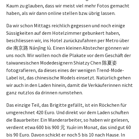
Kaum zu glauben, dass wir meist viel mehr Fotos gemacht
haben, als wir dann online stellen bzw. übrig lassen.
Da wir schon Mittags reichlich gegessen und noch einige
Süssigkeiten auf dem Hotelzimmer gebunkert haben,
beschliessen wir, ins Hotel zurückzufahren per Metro über
die 南京路 Nánjīng lù. Einen kleinen Abstecher gönnen wir
uns noch. Wir wollen noch die Plakate vor dem Geschäft der
taiwanesischen Modedesignern Shiatzy Chen 陈夏姿
fotografieren, da dieses eines der wenigen Trend-Mode-
Label ist, das chinesische Models einsetzt. Natürlich gehen
wir auch in den Laden hinein, damit die Verkäuferinnen nicht
ganz nutzlos da drinnen rumstehen.
Das einzige Teil, das Brigitte gefällt, ist ein Röckchen für
umgerechnet 420 Euro. Und direkt vor dem Laden schuften
die Bauarbeiter. Ein Wanderarbeiter, so haben wir gelesen,
verdient etwa 600 bis 900 元
Yuán
im Monat, das sind gut 60
bis 90 Euro. Davon schickt er noch 5 bis 10 nach Hause. In