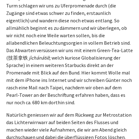
Turm schlagen wir uns zu Uferpromenade durch (die
Zugänge sind etwas schwer zu finden, erstaunlich
eigentlich) und wandern diese noch etwas entlang. So
allmählich beginnt es zu dämmern und wir überlegen, ob
wir nicht noch eine Weile warten sollen, bis die
allabendlichen Beleuchtungsorgien in vollem Betrieb sind.
Das Abwarten versüssen wir uns mit einem Green-Tea-Latte
(技茶拿铁
jìchá
nátiě
; welch kuriose Globalisierung der
Sprache) in einem weiteren Starbucks direkt an der
Promenade mit Blick auf den Bund. Hier kommt Wolle mal
mit dem iPhone ins Internet und wir schreiben Günter noch
rasch eine Mail nach Taipei, nachdem wir oben auf dem
Pearl-Tower an der Beschriftung erfahren haben, dass es
nur noch ca. 680 km dorthin sind.
Natürlich geniessen wir auf dem Rückweg zur Metrostation
das Lichterwirrwarr auf beiden Seiten des Flusses und
machen wieder viele Aufnahmen, die wir am Abend gleich
durchschauen und dabei die überflüssigen Fotos löschen.