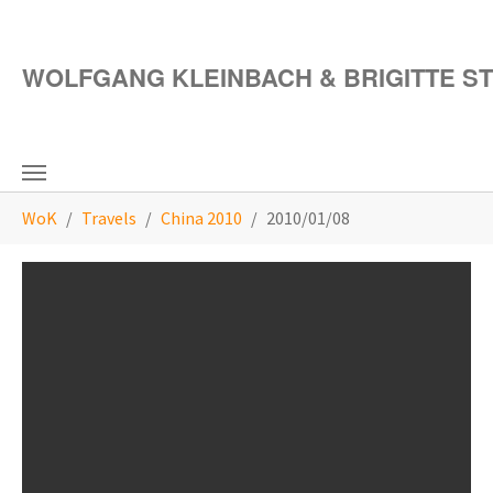
Skip to main content
WOLFGANG KLEINBACH & BRIGITTE S
You are here:
WoK
Travels
China 2010
2010/01/08