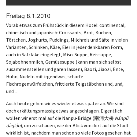
Freitag 8.1.2010
Vorab etwas zum Frühstück in diesem Hotel: continental,
chinesisch und japanisch: Croissants, Brot, Kuchen,
Törtchen, Joghurts, Puddings, Milchreis und Säfte in vielen
Varianten, Schinken, Käse, Eier in jeder denkbaren Form,
auch in Salzlake eingelegt, Miso-Suppe, Reissuppe,
Sojabohnenmilch, Gemüsesuppe (kann man sich selbst
zusammenstellen und garen lassen), Baozi, Jiaozi, Ente,
Huhn, Nudeln mit irgendwas, scharfe
Fischrogenwürfelchen, frittierte Teigstäbchen und, und,
und ...
Auch heute gehen wir es wieder etwas später an. Wir sind
doch erkältungsmässig etwas angeschlagen. Eigentlich
wollen wir erst mal auf die Nanpu-Bridge (南浦大桥
Nánpǔ
dàqiáo
), um zu schauen, wie der Blick von dort auf die Stadt
wirklich ist, nachdem man schon so viele Fotos gesehen hat