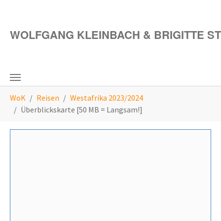
Zum Hauptinhalt springen
WOLFGANG KLEINBACH & BRIGITTE S
Sie sind hier:
WoK
Reisen
Westafrika 2023/2024
Überblickskarte [50 MB = Langsam!]