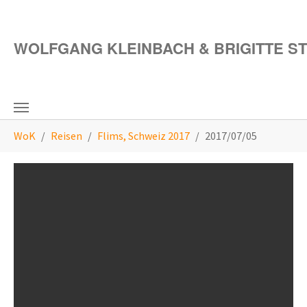
Zum Hauptinhalt springen
WOLFGANG KLEINBACH & BRIGITTE S
Sie sind hier:
WoK
Reisen
Flims, Schweiz 2017
2017/07/05