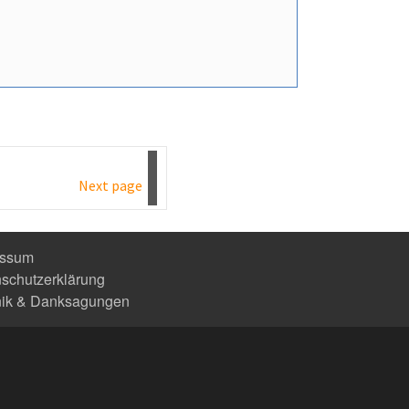
Next page
essum
schutzerklärung
nik & Danksagungen