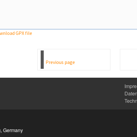
wnload GPX file
Previous page
Impr
Daten
Tech
g, Germany