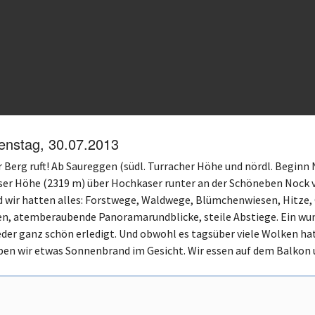
enstag, 30.07.2013
 Berg ruft! Ab Saureggen (südl. Turracher Höhe und nördl. Beginn 
ser Höhe (2319 m) über Hochkaser runter an der Schöneben Nock v
 wir hatten alles: Forstwege, Waldwege, Blümchenwiesen, Hitze, G
en, atemberaubende Panoramarundblicke, steile Abstiege. Ein wun
eder ganz schön erledigt. Und obwohl es tagsüber viele Wolken ha
ben wir etwas Sonnenbrand im Gesicht. Wir essen auf dem Balkon 