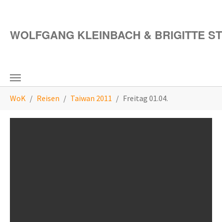
Zum Hauptinhalt springen
WOLFGANG KLEINBACH & BRIGITTE S
Sie sind hier:
WoK
Reisen
Taiwan 2011
Freitag 01.04.